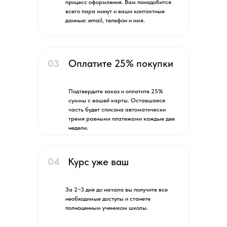
процесс оформления. Вам понадобится
всего пара минут и ваши контактные
данные: email, телефон и имя.
03
Оплатите 25% покупки
Подтвердите заказ и оплатите 25%
суммы с вашей карты. Оставшаяся
часть будет списана автоматически
тремя равными платежами каждые две
недели.
04
Курс уже ваш
За 2−3 дня до начала вы получите все
необходимые доступы и станете
полноценным учеником школы.