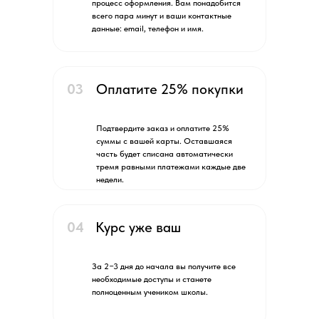
процесс оформления. Вам понадобится
всего пара минут и ваши контактные
данные: email, телефон и имя.
03
Оплатите 25% покупки
Подтвердите заказ и оплатите 25%
суммы с вашей карты. Оставшаяся
часть будет списана автоматически
тремя равными платежами каждые две
недели.
04
Курс уже ваш
За 2−3 дня до начала вы получите все
необходимые доступы и станете
полноценным учеником школы.